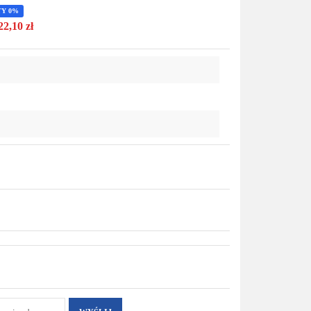
Do
TY 0%
22,10 zł
przechowalni