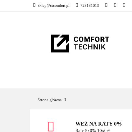
sklep@ctcomfort.pl
723131613
NAMIOTY DACH
PRODUCENCI
NAMIOTY DACHOWE
BAGAŻNIKI
CA
Strona główna
WEŹ NA RATY 0%
Raty 5x0% 10x0%