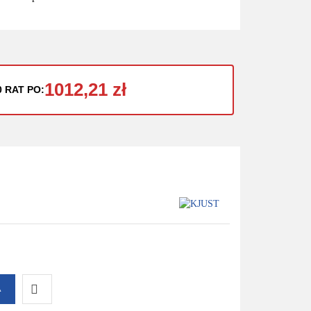
1012,21 zł
0 RAT PO:
A