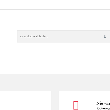
OWE
BAGAŻNIKI
CAMPING
E-BIKE
TO
SPORTY WODNE
ENERGIA
WYNAJEM
MPING
E-BIKE
TORBY KJUST
PRODUCENCI
SP
Nie wi
Zadzwoń