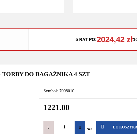
2024,42 zł
5 RAT PO:
1
 TORBY DO BAGAŻNIKA 4 SZT
Symbol:
7008010
1221.00
DO KOSZYK
szt.