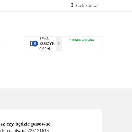
Strefa klienta
RBY KJUST
Zaloguj się
Zarejestruj się
Dodaj zgłoszenie
TWÓJ
Szybka wysyłka
KOSZYK
0
0,00 zł
ORTY WODNE
ENERGIA
WYNAJEM
esz czy będzie pasować
 lub napisz tel:723131613