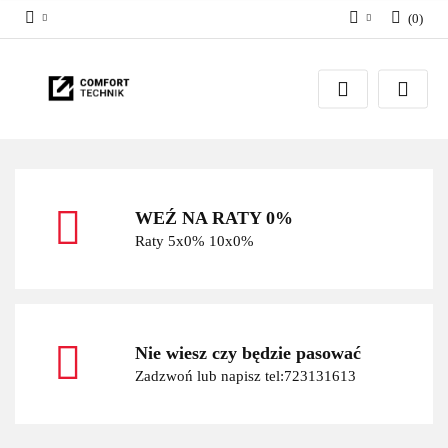
(
0
)
Zaloguj się
Zarejestruj się
Dodaj zgłoszenie
WEŹ NA RATY 0%
Raty 5x0% 10x0%
Nie wiesz czy będzie pasować
Zadzwoń lub napisz tel:723131613