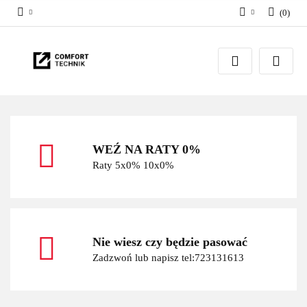
(
0
)
Zaloguj się
Zarejestruj się
Dodaj zgłoszenie
WEŹ NA RATY 0%
Raty 5x0% 10x0%
Nie wiesz czy będzie pasować
Zadzwoń lub napisz tel:723131613