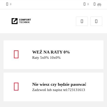
(
0
)
Zaloguj się
Zarejestruj się
Dodaj zgłoszenie
WEŹ NA RATY 0%
Raty 5x0% 10x0%
Nie wiesz czy będzie pasować
Zadzwoń lub napisz tel:723131613