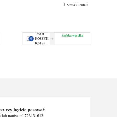
Strefa klienta
RBY KJUST
Zaloguj się
Zarejestruj się
Dodaj zgłoszenie
TWÓJ
Szybka wysyłka
KOSZYK
0
0,00 zł
ORTY WODNE
ENERGIA
WYNAJEM
esz czy będzie pasować
 lub napisz tel:723131613