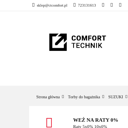
sklep@ctcomfort.pl
723131613
NAMIOTY DACH
PRODUCENCI
NAMIOTY DACHOWE
BAGAŻNIKI
CA
Strona główna
Torby do bagażnika
SUZUKI
WEŹ NA RATY 0%
Raty 5x0% 10x0%