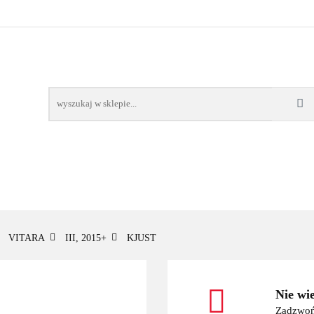
OWE
BAGAŻNIKI
CAMPING
E-BIKE
TO
SPORTY WODNE
ENERGIA
WYNAJEM
MPING
E-BIKE
TORBY KJUST
PRODUCENCI
SP
VITARA
III, 2015+
KJUST
Nie wi
Zadzwoń