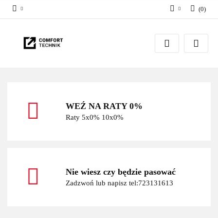
(
0
)
Zaloguj się
Zarejestruj się
Dodaj zgłoszenie
WEŹ NA RATY 0%
Raty 5x0% 10x0%
Nie wiesz czy będzie pasować
Zadzwoń lub napisz tel:723131613