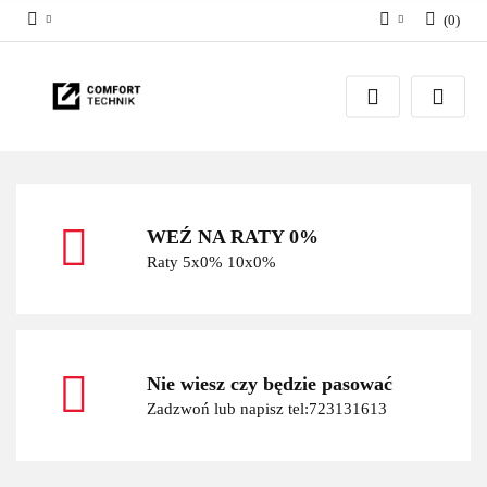
(
0
)
Zaloguj się
Zarejestruj się
Dodaj zgłoszenie
WEŹ NA RATY 0%
Raty 5x0% 10x0%
Nie wiesz czy będzie pasować
Zadzwoń lub napisz tel:723131613