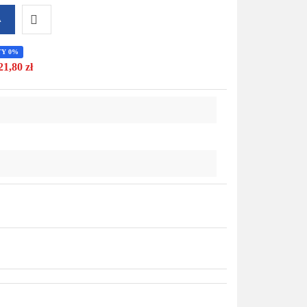
A
Do
TY 0%
21,80 zł
przechowalni