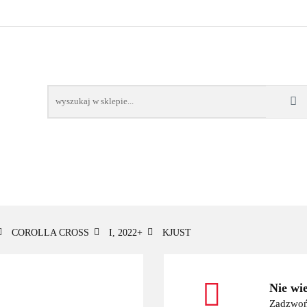
OWE
BAGAŻNIKI
CAMPING
E-BIKE
TO
SPORTY WODNE
ENERGIA
WYNAJEM
MPING
E-BIKE
TORBY KJUST
PRODUCENCI
SP
COROLLA CROSS
I, 2022+
KJUST
Nie wi
Zadzwoń