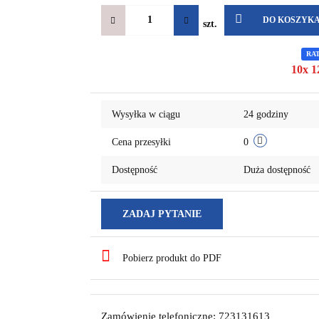
DO KOSZYK
szt.
RA
10x 1
Wysyłka w ciągu
24 godziny
Cena przesyłki
0
Dostępność
Duża dostępność
ZADAJ PYTANIE
Pobierz produkt do PDF
Zamówienie telefoniczne: 723131613