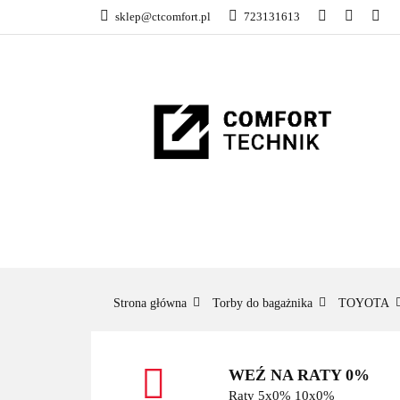
sklep@ctcomfort.pl
723131613
NAMIOTY DACH
PRODUCENCI
NAMIOTY DACHOWE
BAGAŻNIKI
CA
Strona główna
Torby do bagażnika
TOYOTA
WEŹ NA RATY 0%
Raty 5x0% 10x0%