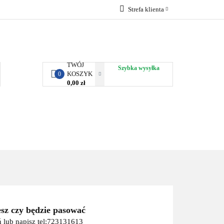
Strefa klienta
RBY KJUST
Zaloguj się
Zarejestruj się
Dodaj zgłoszenie
TWÓJ
Szybka wysyłka
KOSZYK
0
0,00 zł
ORTY WODNE
ENERGIA
WYNAJEM
esz czy będzie pasować
 lub napisz tel:723131613