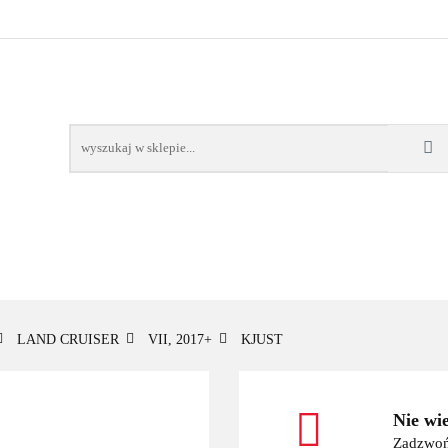
OWE
BAGAŻNIKI
CAMPING
E-BIKE
TO
SPORTY WODNE
ENERGIA
WYNAJEM
MPING
E-BIKE
TORBY KJUST
PRODUCENCI
SP
LAND CRUISER
VII, 2017+
KJUST
Nie wi
Zadzwoń