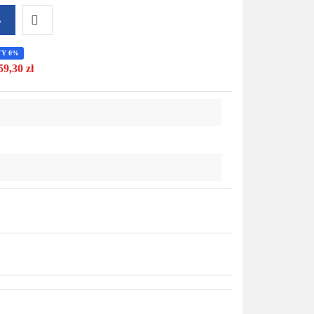
A
Do
TY 0%
59,30 zł
przechowalni