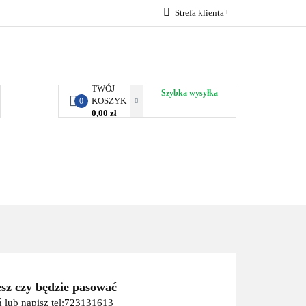
Strefa klienta
RBY KJUST
Zaloguj się
Zarejestruj się
Dodaj zgłoszenie
TWÓJ
Szybka wysyłka
KOSZYK
0
0,00 zł
ORTY WODNE
ENERGIA
WYNAJEM
esz czy będzie pasować
 lub napisz tel:723131613