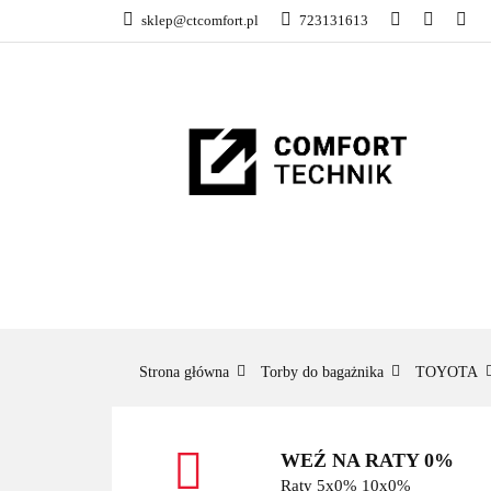
sklep@ctcomfort.pl
723131613
NAMIOTY DACH
PRODUCENCI
NAMIOTY DACHOWE
BAGAŻNIKI
CA
Strona główna
Torby do bagażnika
TOYOTA
WEŹ NA RATY 0%
Raty 5x0% 10x0%