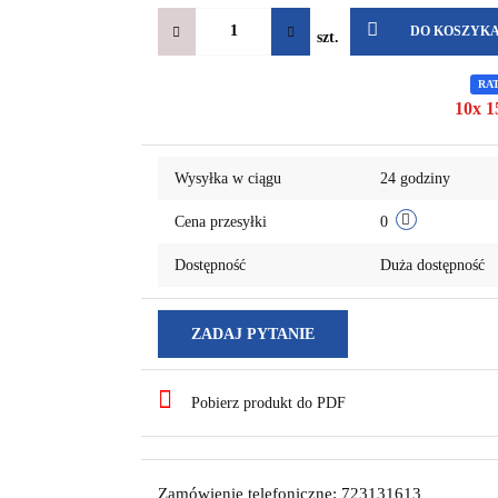
DO KOSZYK
szt.
RA
10x 1
Wysyłka w ciągu
24 godziny
Cena przesyłki
0
Dostępność
Duża dostępność
ZADAJ PYTANIE
Pobierz produkt do PDF
Zamówienie telefoniczne: 723131613