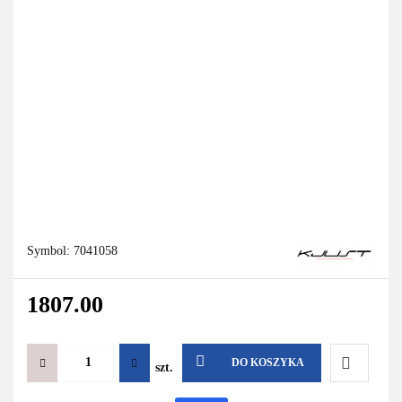
Symbol:
7041058
1807.00
DO KOSZYKA
szt.
Do