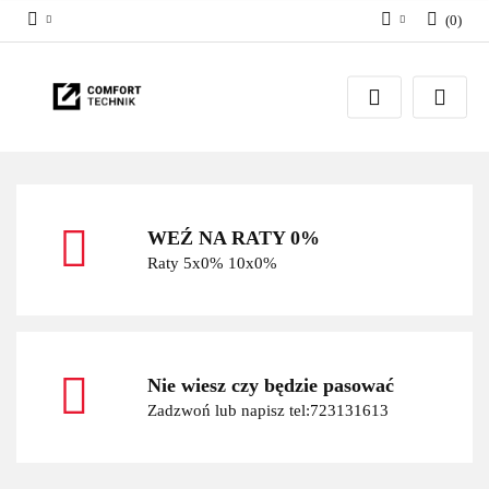
(
0
)
Zaloguj się
Zarejestruj się
Dodaj zgłoszenie
WEŹ NA RATY 0%
Raty 5x0% 10x0%
Nie wiesz czy będzie pasować
Zadzwoń lub napisz tel:723131613