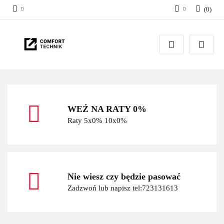
(
0
)
Zaloguj się
Zarejestruj się
Dodaj zgłoszenie
WEŹ NA RATY 0%
Raty 5x0% 10x0%
Nie wiesz czy będzie pasować
Zadzwoń lub napisz tel:723131613