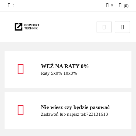
(
0
)
Zaloguj się
Zarejestruj się
Dodaj zgłoszenie
WEŹ NA RATY 0%
Raty 5x0% 10x0%
Nie wiesz czy będzie pasować
Zadzwoń lub napisz tel:723131613