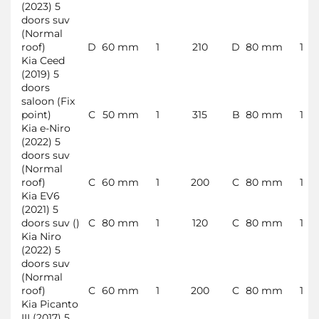
(2023) 5
doors suv
(Normal
roof)
D
60 mm
1
210
D
80 mm
1
Kia Ceed
(2019) 5
doors
saloon (Fix
point)
C
50 mm
1
315
B
80 mm
1
Kia e-Niro
(2022) 5
doors suv
(Normal
roof)
C
60 mm
1
200
C
80 mm
1
Kia EV6
(2021) 5
doors suv ()
C
80 mm
1
120
C
80 mm
1
Kia Niro
(2022) 5
doors suv
(Normal
roof)
C
60 mm
1
200
C
80 mm
1
Kia Picanto
III (2017) 5