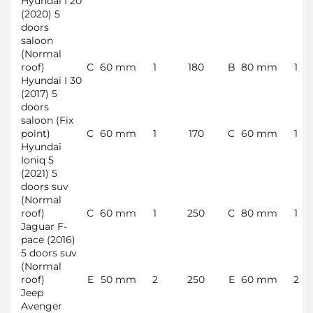
Hyundai I 20
(2020) 5
doors
saloon
(Normal
roof)
C
60 mm
1
180
B
80 mm
1
Hyundai I 30
(2017) 5
doors
saloon (Fix
point)
C
60 mm
1
170
C
60 mm
1
Hyundai
Ioniq 5
(2021) 5
doors suv
(Normal
roof)
C
60 mm
1
250
C
80 mm
1
Jaguar F-
pace (2016)
5 doors suv
(Normal
roof)
E
50 mm
2
250
E
60 mm
2
Jeep
Avenger