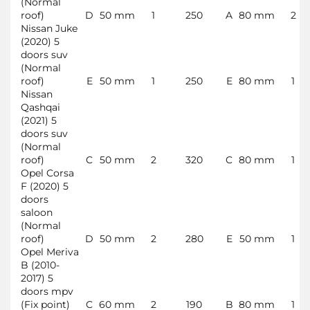
(Normal
roof)
D
50 mm
1
250
A
80 mm
2
Nissan Juke
(2020) 5
doors suv
(Normal
roof)
E
50 mm
1
250
E
80 mm
1
Nissan
Qashqai
(2021) 5
doors suv
(Normal
roof)
C
50 mm
2
320
C
80 mm
1
Opel Corsa
F (2020) 5
doors
saloon
(Normal
roof)
D
50 mm
2
280
E
50 mm
1
Opel Meriva
B (2010-
2017) 5
doors mpv
(Fix point)
C
60 mm
2
190
B
80 mm
1