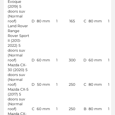
Evoque
(2019) 5
doors suv
(Normal
roof)
D
80 mm
1
165
C
80 mm
1
Land Rover
Range
Rover Sport
II (2013-
2022) 5
doors suv
(Normal
roof)
D
60 mm
1
300
D
60 mm
1
Mazda CX-
30 (2020) 5
doors suv
(Normal
roof)
D
50 mm
1
250
C
80 mm
1
Mazda CX-5
(2017) 5
doors suv
(Normal
roof)
C
60 mm
1
250
B
80 mm
1
Mazda CX-