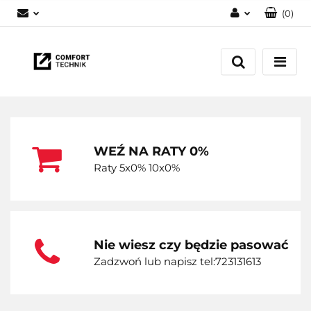
(
0
)
Zaloguj się
Zarejestruj się
Dodaj zgłoszenie
WEŹ NA RATY 0%
Raty 5x0% 10x0%
Nie wiesz czy będzie pasować
Zadzwoń lub napisz tel:723131613