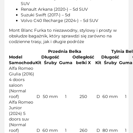
SUV
Renault Arkana (2020-) – 5d SUV
Suzuki Swift (2017-) – 5d
Volvo C40 Recharge (2024-) – 5d SUV
Mont Blanc Furka to niezawodny, stylowy i prosty w
obsłudze bagażnik, który sprawdzi się zarówno na
codzienne trasy, jak i długie podróże
Przednia Belka
Tylnia Be
Model
Długość
Odległość
Długość
Samochodu
Kit
Śruby
Guma
belki X
Kit
Śruby
Guma
Alfa Romeo
Giulia (2016)
4 doors
saloon
(Normal
roof)
D
50 mm
1
250
D
60 mm
1
Alfa Romeo
Junior
(2024) 5
doors suv
(Normal
roof)
D
60 mm
1
260
D
80 mm
1