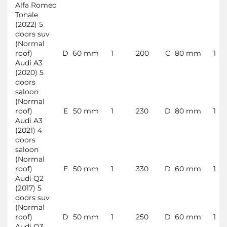
Alfa Romeo
Tonale
(2022) 5
doors suv
(Normal
roof)
D
60 mm
1
200
C
80 mm
1
Audi A3
(2020) 5
doors
saloon
(Normal
roof)
E
50 mm
1
230
D
80 mm
1
Audi A3
(2021) 4
doors
saloon
(Normal
roof)
E
50 mm
1
330
D
60 mm
1
Audi Q2
(2017) 5
doors suv
(Normal
roof)
D
50 mm
1
250
D
60 mm
1
Audi Q3