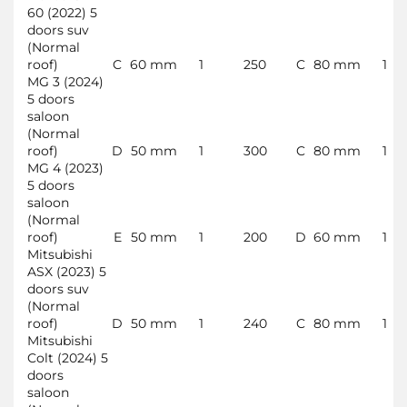
60 (2022) 5
doors suv
(Normal
roof)
C
60 mm
1
250
C
80 mm
1
MG 3 (2024)
5 doors
saloon
(Normal
roof)
D
50 mm
1
300
C
80 mm
1
MG 4 (2023)
5 doors
saloon
(Normal
roof)
E
50 mm
1
200
D
60 mm
1
Mitsubishi
ASX (2023) 5
doors suv
(Normal
roof)
D
50 mm
1
240
C
80 mm
1
Mitsubishi
Colt (2024) 5
doors
saloon