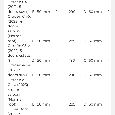
Citroën C4
(2021) 5
doors suv ()
E
50 mm
1
290
D
60 mm
1
Citroën C4-X
(2023) 4
doors
saloon
(Normal
roof)
E
50 mm
1
285
D
60 mm
1
Citroën C5-X
(2022) 5
doors estate
()
D
50 mm
1
190
C
60 mm
1
Citroën ë-C4
(2021) 5
doors suv ()
E
50 mm
1
290
D
60 mm
1
Citroën ë-
C4-X (2023)
4 doors
saloon
(Normal
roof)
E
50 mm
1
285
D
60 mm
1
Cupra Born
(2021) 5