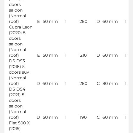
doors
saloon
(Normal
roof)
E
50 mm
1
280
D
60 mm
1
Cupra Leon
(2020) 5
doors
saloon
(Normal
roof)
E
50 mm
1
210
D
60 mm
1
DS DS3
(2018) 5
doors suv
(Normal
roof)
D
60 mm
1
280
C
80 mm
1
DS DS4
(2021) 5
doors
saloon
(Normal
roof)
D
50 mm
1
190
C
60 mm
1
Fiat 500 X
(2015)