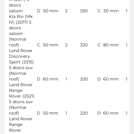
doors
saloon
D
50 mm
2
250
C
50 mm
1
Kia Rio (Mk
IV) (2017) 5
doors
saloon
(Normal
roof)
C
50 mm
2
320
C
80 mm
1
Land Rover
Discovery
Sport (2015)
5 doors suv
(Normal
roof)
D
60 mm
1
200
D
60 mm
1
Land Rover
Range
Rover (2021)
5 doors suv
(Normal
roof)
D
50 mm
1
220
D
60 mm
1
Land Rover
Range
Rover