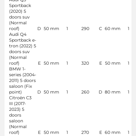
Sportback
(2020) 5
doors suv
(Normal
roof)
D
50 mm
1
290
C
60 mm
1
Audi Q4
Sportback e-
tron (2022) 5
doors suv
(Normal
roof)
E
50 mm
1
320
E
50 mm
1
BMW 1-
series (2004-
2011) 5 doors
saloon (Fix
point)
D
50 mm
1
260
D
80 mm
1
Citroën C3
III (2017-
2023) 5
doors
saloon
(Normal
roof)
E
50 mm
1
270
E
60 mm
1