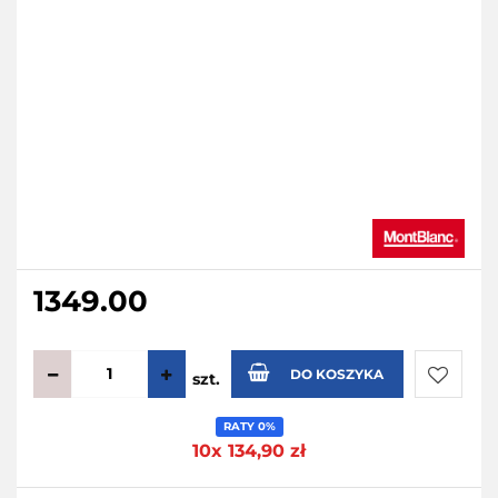
1349.00
DO KOSZYKA
szt.
Do
RATY 0%
10x 134,90 zł
przecho