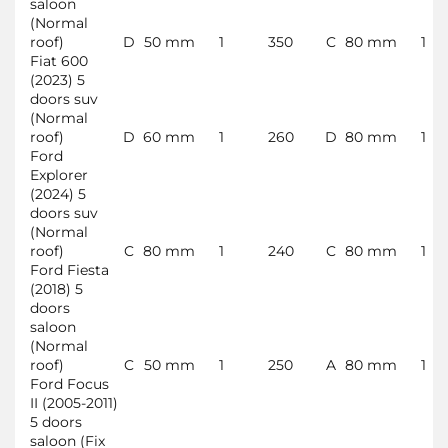
saloon
(Normal
roof)
D
50 mm
1
350
C
80 mm
1
Fiat 600
(2023) 5
doors suv
(Normal
roof)
D
60 mm
1
260
D
80 mm
1
Ford
Explorer
(2024) 5
doors suv
(Normal
roof)
C
80 mm
1
240
C
80 mm
1
Ford Fiesta
(2018) 5
doors
saloon
(Normal
roof)
C
50 mm
1
250
A
80 mm
1
Ford Focus
II (2005-2011)
5 doors
saloon (Fix