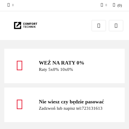
(
0
)
Zaloguj się
Zarejestruj się
Dodaj zgłoszenie
WEŹ NA RATY 0%
Raty 5x0% 10x0%
Nie wiesz czy będzie pasować
Zadzwoń lub napisz tel:723131613