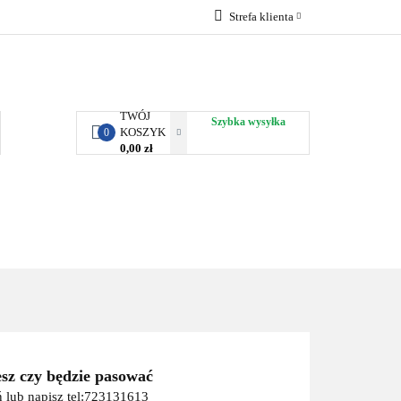
Strefa klienta
RBY KJUST
Zaloguj się
Zarejestruj się
Dodaj zgłoszenie
TWÓJ
Szybka wysyłka
KOSZYK
0
0,00 zł
ORTY WODNE
ENERGIA
WYNAJEM
esz czy będzie pasować
 lub napisz tel:723131613