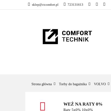
sklep@ctcomfort.pl
723131613
NAMIOTY DACH
PRODUCENCI
NAMIOTY DACHOWE
BAGAŻNIKI
CA
Strona główna
Torby do bagażnika
VOLVO
WEŹ NA RATY 0%
Raty 5x0% 10x0%