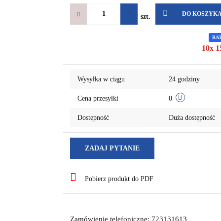
DO KOSZYK
szt.
RA
10x 1
Wysyłka w ciągu
24 godziny
Cena przesyłki
0
Dostępność
Duża dostępność
ZADAJ PYTANIE
Pobierz produkt do PDF
Zamówienie telefoniczne: 723131613