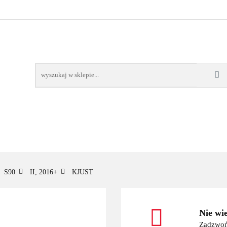
OWE
BAGAŻNIKI
CAMPING
E-BIKE
TO
SPORTY WODNE
ENERGIA
WYNAJEM
MPING
E-BIKE
TORBY KJUST
PRODUCENCI
SP
S90
II, 2016+
KJUST
Nie wi
Zadzwoń