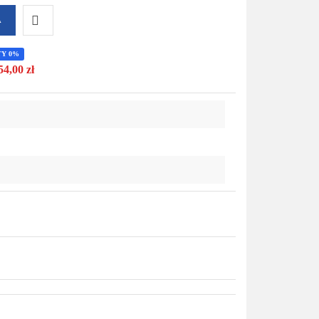
A
Do
TY 0%
54,00 zł
przechowalni