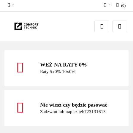
(
0
)
Zaloguj się
Zarejestruj się
Dodaj zgłoszenie
WEŹ NA RATY 0%
Raty 5x0% 10x0%
Nie wiesz czy będzie pasować
Zadzwoń lub napisz tel:723131613