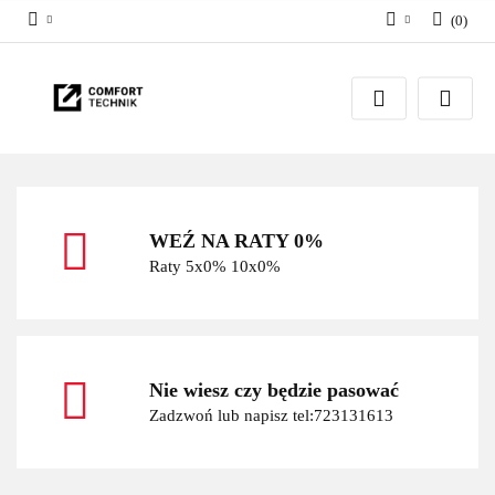
(
0
)
Zaloguj się
Zarejestruj się
Dodaj zgłoszenie
WEŹ NA RATY 0%
Raty 5x0% 10x0%
Nie wiesz czy będzie pasować
Zadzwoń lub napisz tel:723131613