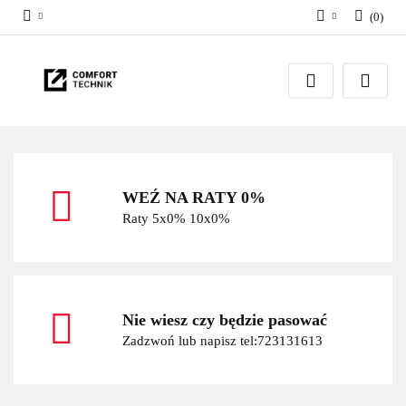
(
0
)
Zaloguj się
Zarejestruj się
Dodaj zgłoszenie
WEŹ NA RATY 0%
Raty 5x0% 10x0%
Nie wiesz czy będzie pasować
Zadzwoń lub napisz tel:723131613