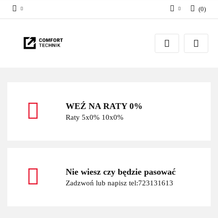
(
0
)
Zaloguj się
Zarejestruj się
Dodaj zgłoszenie
WEŹ NA RATY 0%
Raty 5x0% 10x0%
Nie wiesz czy będzie pasować
Zadzwoń lub napisz tel:723131613