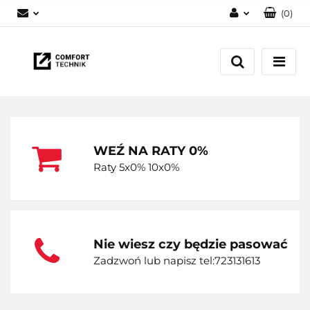
(
0
)
Zaloguj się
Zarejestruj się
Dodaj zgłoszenie
WEŹ NA RATY 0%
Raty 5x0% 10x0%
Nie wiesz czy będzie pasować
Zadzwoń lub napisz tel:723131613