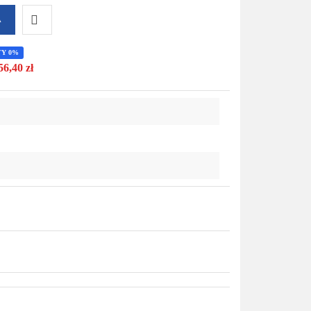
A
Do
TY 0%
56,40 zł
przechowalni