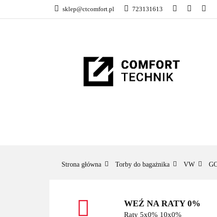
sklep@ctcomfort.pl
723131613
NAMIOTY DACH
PRODUCENCI
NAMIOTY DACHOWE
BAGAŻNIKI
CA
Strona główna
Torby do bagażnika
VW
GO
WEŹ NA RATY 0%
Raty 5x0% 10x0%