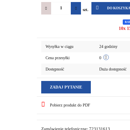
DO KOSZYK
szt.
RA
10x 1
Wysyłka w ciągu
24 godziny
Cena przesyłki
0
Dostępność
Duża dostępność
ZADAJ PYTANIE
Pobierz produkt do PDF
Zamówienie telefoniczne: 723131613