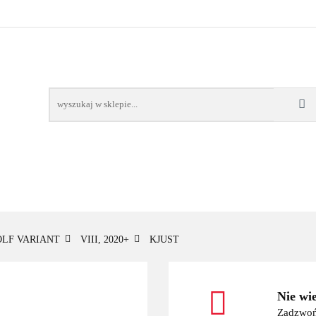
OWE
BAGAŻNIKI
CAMPING
E-BIKE
TO
SPORTY WODNE
ENERGIA
WYNAJEM
MPING
E-BIKE
TORBY KJUST
PRODUCENCI
SP
LF VARIANT
VIII, 2020+
KJUST
Nie wi
Zadzwoń