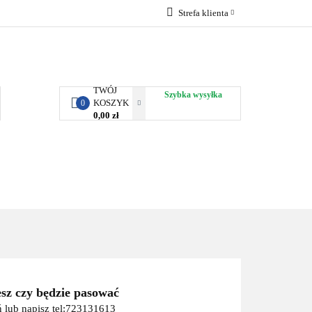
Strefa klienta
RBY KJUST
Zaloguj się
Zarejestruj się
Dodaj zgłoszenie
TWÓJ
Szybka wysyłka
KOSZYK
0
0,00 zł
ORTY WODNE
ENERGIA
WYNAJEM
esz czy będzie pasować
 lub napisz tel:723131613