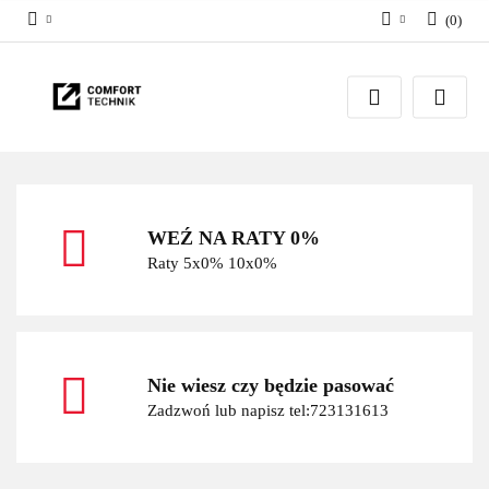
(
0
)
Zaloguj się
Zarejestruj się
Dodaj zgłoszenie
WEŹ NA RATY 0%
Raty 5x0% 10x0%
Nie wiesz czy będzie pasować
Zadzwoń lub napisz tel:723131613