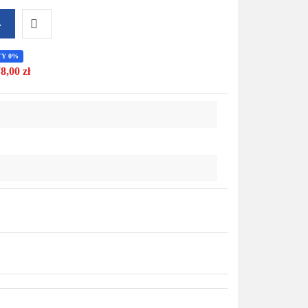
A
Do
TY 0%
8,00 zł
przechowalni