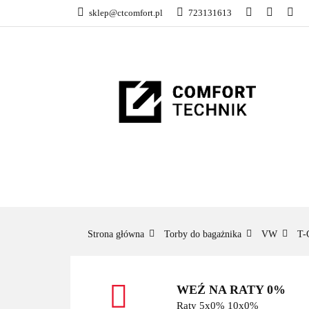
sklep@ctcomfort.pl
723131613
NAMIOTY DACH
PRODUCENCI
NAMIOTY DACHOWE
BAGAŻNIKI
CA
Strona główna
Torby do bagażnika
VW
T-
WEŹ NA RATY 0%
Raty 5x0% 10x0%