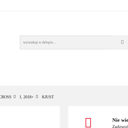
OWE
BAGAŻNIKI
CAMPING
E-BIKE
TO
SPORTY WODNE
ENERGIA
WYNAJEM
MPING
E-BIKE
TORBY KJUST
PRODUCENCI
SP
CROSS
I, 2018+
KJUST
Nie wi
Zadzwoń