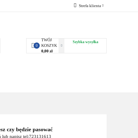
Strefa klienta
RBY KJUST
Zaloguj się
Zarejestruj się
Dodaj zgłoszenie
TWÓJ
Szybka wysyłka
KOSZYK
0
0,00 zł
ORTY WODNE
ENERGIA
WYNAJEM
esz czy będzie pasować
 lub napisz tel:723131613