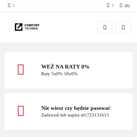
(
0
)
Zaloguj się
Zarejestruj się
Dodaj zgłoszenie
WEŹ NA RATY 0%
Raty 5x0% 10x0%
Nie wiesz czy będzie pasować
Zadzwoń lub napisz tel:723131613