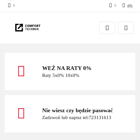
(
0
)
Zaloguj się
Zarejestruj się
Dodaj zgłoszenie
WEŹ NA RATY 0%
Raty 5x0% 10x0%
Nie wiesz czy będzie pasować
Zadzwoń lub napisz tel:723131613