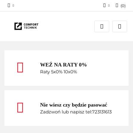
(
0
)
Zaloguj się
Zarejestruj się
Dodaj zgłoszenie
WEŹ NA RATY 0%
Raty 5x0% 10x0%
Nie wiesz czy będzie pasować
Zadzwoń lub napisz tel:723131613