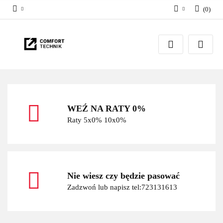
(
0
)
Zaloguj się
Zarejestruj się
Dodaj zgłoszenie
WEŹ NA RATY 0%
Raty 5x0% 10x0%
Nie wiesz czy będzie pasować
Zadzwoń lub napisz tel:723131613