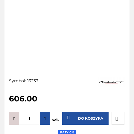
Symbol:
13233
606.00
DO KOSZYKA
szt.
Do
RATY 0%