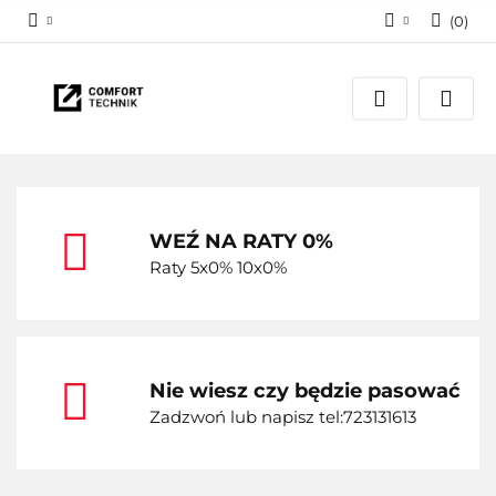
(
0
)
Zaloguj się
Zarejestruj się
Dodaj zgłoszenie
WEŹ NA RATY 0%
Raty 5x0% 10x0%
Nie wiesz czy będzie pasować
Zadzwoń lub napisz tel:723131613