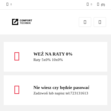
(
0
)
Zaloguj się
Zarejestruj się
Dodaj zgłoszenie
WEŹ NA RATY 0%
Raty 5x0% 10x0%
Nie wiesz czy będzie pasować
Zadzwoń lub napisz tel:723131613