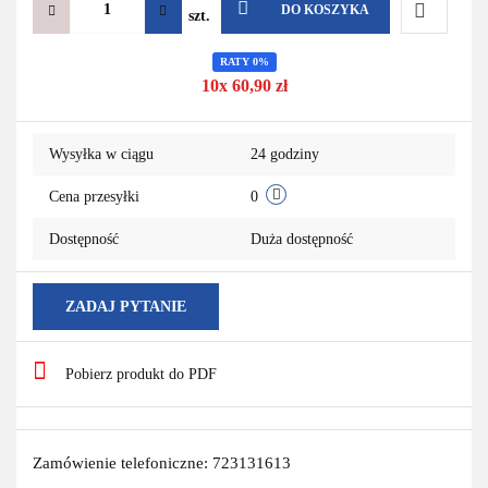
DO KOSZYKA
szt.
Do
RATY 0%
10x 60,90 zł
przechowa
Wysyłka w ciągu
24 godziny
Cena przesyłki
0
Dostępność
Duża dostępność
ZADAJ PYTANIE
Pobierz produkt do PDF
Zamówienie telefoniczne: 723131613