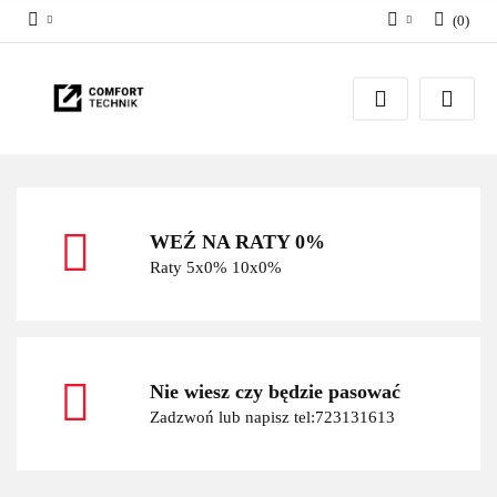
(
0
)
Zaloguj się
Zarejestruj się
Dodaj zgłoszenie
WEŹ NA RATY 0%
Raty 5x0% 10x0%
Nie wiesz czy będzie pasować
Zadzwoń lub napisz tel:723131613