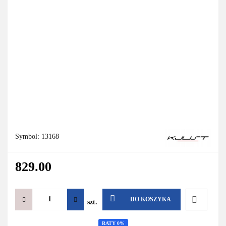
Symbol:
13168
829.00
DO KOSZYKA
szt.
Do
RATY 0%