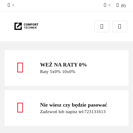
(
0
)
Zaloguj się
Zarejestruj się
Dodaj zgłoszenie
WEŹ NA RATY 0%
Raty 5x0% 10x0%
Nie wiesz czy będzie pasować
Zadzwoń lub napisz tel:723131613