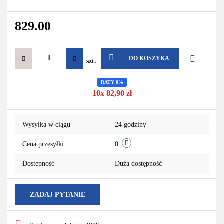
829.00
DO KOSZYKA
szt.
Do
RATY 0%
10x 82,90 zł
przechowa
Wysyłka w ciągu
24 godziny
Cena przesyłki
0
Dostępność
Duża dostępność
ZADAJ PYTANIE