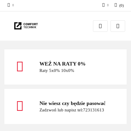
(
0
)
Zaloguj się
Zarejestruj się
Dodaj zgłoszenie
WEŹ NA RATY 0%
Raty 5x0% 10x0%
Nie wiesz czy będzie pasować
Zadzwoń lub napisz tel:723131613