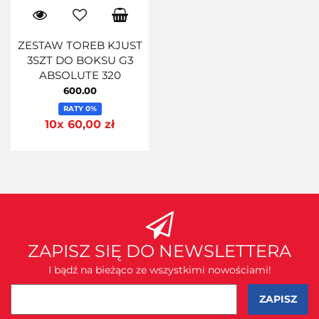
ZESTAW TOREB KJUST
3SZT DO BOKSU G3
ABSOLUTE 320
600.00
RATY 0%
10x 60,00 zł
ZAPISZ SIĘ DO NEWSLETTERA
I bądź na bieżąco ze wszystkimi nowościami!