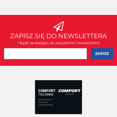
ZAPISZ SIĘ DO NEWSLETTERA
I bądź na bieżąco ze wszystkimi nowościami!