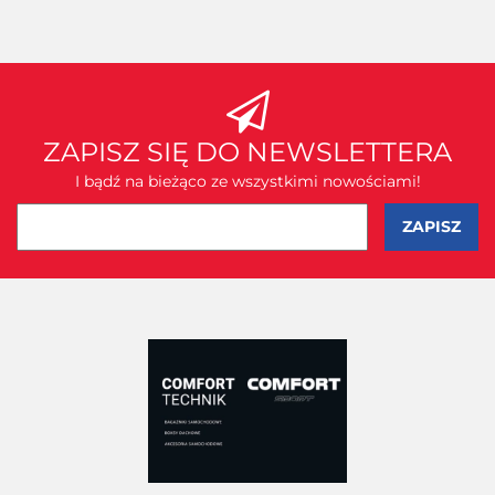
ZAPISZ SIĘ DO NEWSLETTERA
I bądź na bieżąco ze wszystkimi nowościami!