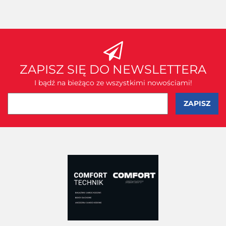
ZAPISZ SIĘ DO NEWSLETTERA
I bądź na bieżąco ze wszystkimi nowościami!