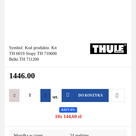
Symbol:
Kod produktu: Kit
TH 6019 Stopy TH 710600
Belki TH 711200
1446.00
DO KOSZYKA
szt.
Do
RATY 0%
10x 144,60 zł
przechowa
Wysyłka w ciągu
24 godziny