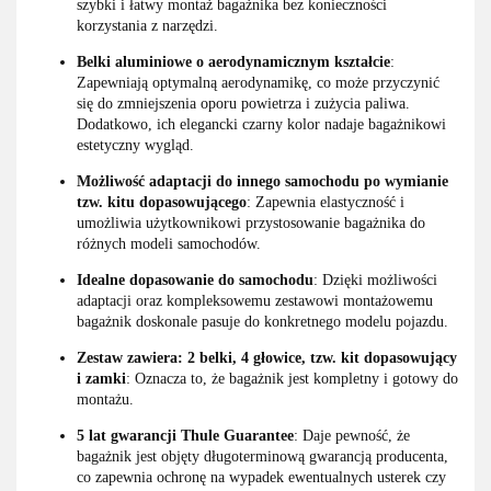
szybki i łatwy montaż bagażnika bez konieczności
korzystania z narzędzi.
Belki aluminiowe o aerodynamicznym kształcie
:
Zapewniają optymalną aerodynamikę, co może przyczynić
się do zmniejszenia oporu powietrza i zużycia paliwa.
Dodatkowo, ich elegancki czarny kolor nadaje bagażnikowi
estetyczny wygląd.
Możliwość adaptacji do innego samochodu po wymianie
tzw. kitu dopasowującego
: Zapewnia elastyczność i
umożliwia użytkownikowi przystosowanie bagażnika do
różnych modeli samochodów.
Idealne dopasowanie do samochodu
: Dzięki możliwości
adaptacji oraz kompleksowemu zestawowi montażowemu
bagażnik doskonale pasuje do konkretnego modelu pojazdu.
Zestaw zawiera: 2 belki, 4 głowice, tzw. kit dopasowujący
i zamki
: Oznacza to, że bagażnik jest kompletny i gotowy do
montażu.
5 lat gwarancji Thule Guarantee
: Daje pewność, że
bagażnik jest objęty długoterminową gwarancją producenta,
co zapewnia ochronę na wypadek ewentualnych usterek czy