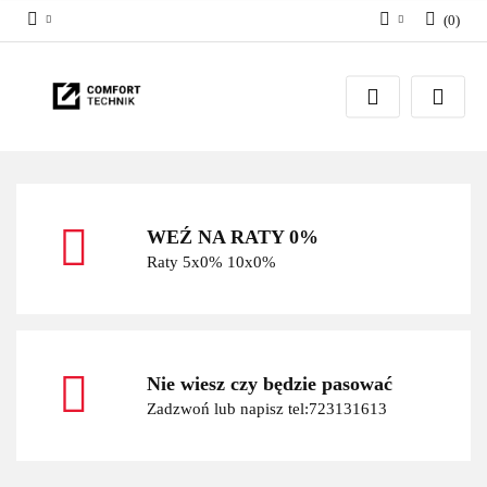
(
0
)
Zaloguj się
Zarejestruj się
Dodaj zgłoszenie
WEŹ NA RATY 0%
Raty 5x0% 10x0%
Nie wiesz czy będzie pasować
Zadzwoń lub napisz tel:723131613