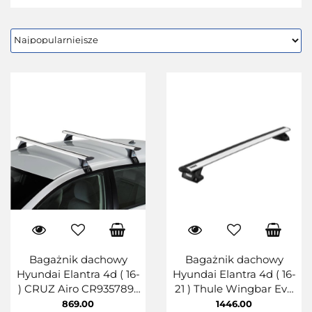
Bagażnik dachowy
Bagażnik dachowy
Hyundai Elantra 4d ( 16-
Hyundai Elantra 4d ( 16-
) CRUZ Airo CR935789-
21 ) Thule Wingbar Evo
AiroT128
127
869.00
1446.00