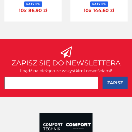
RATY 0%
RATY 0%
10x 86,90 zł
10x 144,60 zł
ZAPISZ SIĘ DO NEWSLETTERA
I bądź na bieżąco ze wszystkimi nowościami!