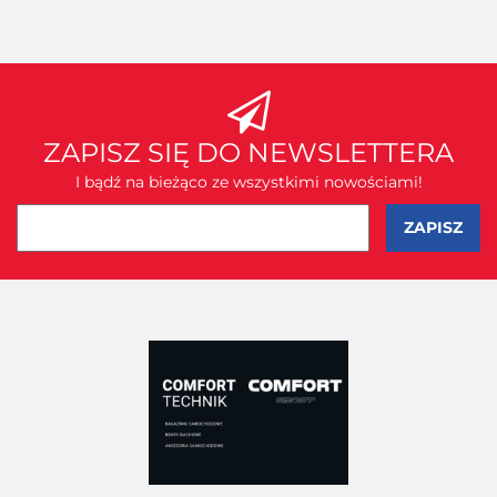
ZAPISZ SIĘ DO NEWSLETTERA
I bądź na bieżąco ze wszystkimi nowościami!