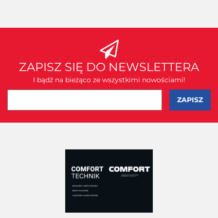
ZAPISZ SIĘ DO NEWSLETTERA
I bądź na bieżąco ze wszystkimi nowościami!