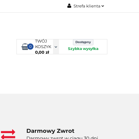
Strefa klienta
TORBY KJUST
Zaloguj się
Zarejestruj się
Dodaj zgłoszenie
TWÓJ
Dostępny
0
KOSZYK
Szybka wysyłka
0,00 zł
ORTY WODNE
ENERGIA
WYNAJEM
Darmowy Zwrot
Darmowy zwrot w ciągu 30 dni