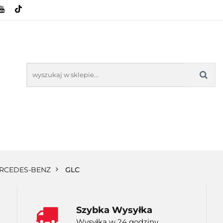
HOWE
BAGAŻNIKI
CAMPING
E-BIKE
SPORTY WODNE
ENERGIA
WYNAJEM
MPING
E-BIKE
TORBY KJUST
PRODUCENCI
SP
RCEDES-BENZ
GLC
Szybka Wysyłka
Wysyłka w 24 godziny