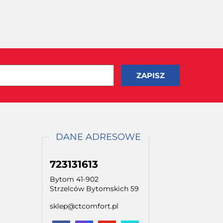
DANE ADRESOWE
723131613
Bytom 41-902
Strzelców Bytomskich 59
sklep@ctcomfort.pl