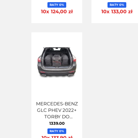
RATY 0%
RATY 0%
10x 124,00 zł
10x 133,00 zł
MERCEDES-BENZ
GLC PHEV 2022+
TORBY DO
BAGAŻNIKA 4 SZT
1339.00
RATY 0%
10x 133,90 zł