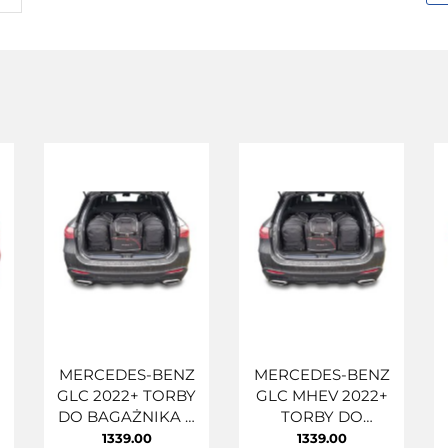
MERCEDES-BENZ
MERCEDES-BENZ
GLC 2022+ TORBY
GLC MHEV 2022+
DO BAGAŻNIKA 4
TORBY DO
T
SZT
BAGAŻNIKA 4 SZT
1339.00
1339.00