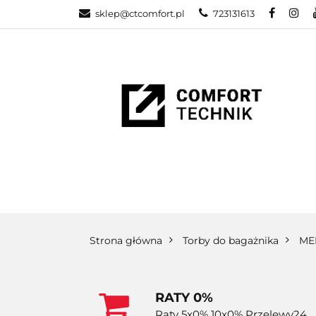
sklep@ctcomfort.pl
723131613
NAMIOTY DAC
PRODUCENCI
NAMIOTY DACHOWE
BAGAŻNIKI
CA
Strona główna
Torby do bagażnika
ME
RATY 0%
Raty 5x0% 10x0% Przelewy24