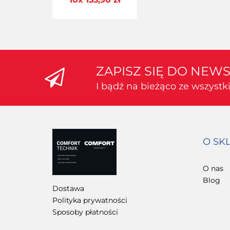
ZAPISZ SIĘ DO NEW
I bądź na bieżąco ze wszyst
O SK
O nas
Blog
Dostawa
Polityka prywatności
Sposoby płatności