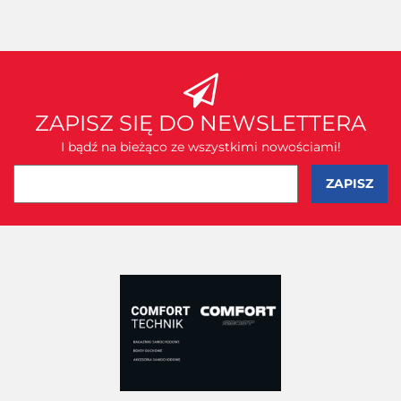
ZAPISZ SIĘ DO NEWSLETTERA
I bądź na bieżąco ze wszystkimi nowościami!