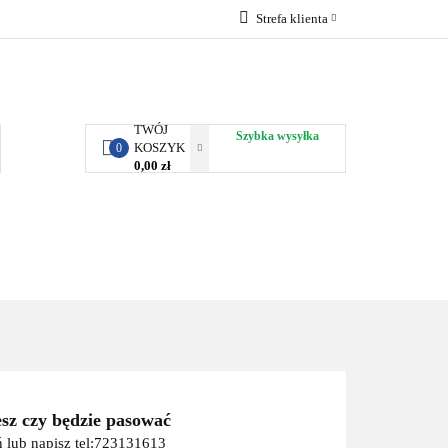
Strefa klienta
RBY KJUST
Zaloguj się
Zarejestruj się
Dodaj zgłoszenie
TWÓJ
Szybka wysyłka
KOSZYK
0
0,00 zł
ORTY WODNE
ENERGIA
WYNAJEM
esz czy będzie pasować
 lub napisz tel:723131613