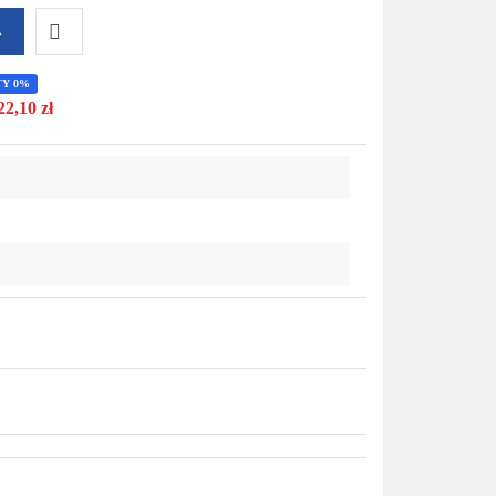
A
Do
TY 0%
22,10 zł
przechowalni