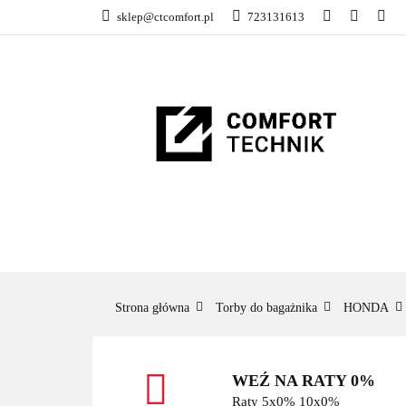
sklep@ctcomfort.pl
723131613
NAMIOTY DACH
PRODUCENCI
NAMIOTY DACHOWE
BAGAŻNIKI
CA
Strona główna
Torby do bagażnika
HONDA
WEŹ NA RATY 0%
Raty 5x0% 10x0%