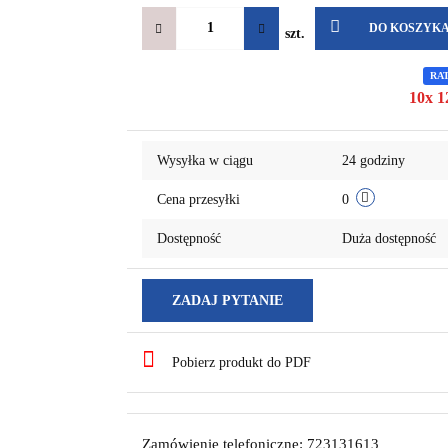
DO KOSZYK
szt.
RA
10x 1
Wysyłka w ciągu
24 godziny
Cena przesyłki
0
Dostępność
Duża dostępność
ZADAJ PYTANIE
Pobierz produkt do PDF
Zamówienie telefoniczne: 723131613