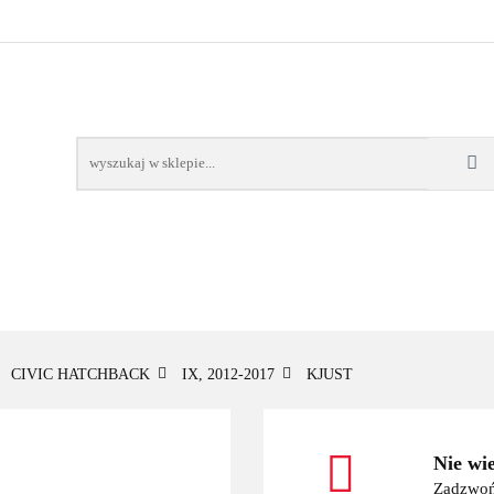
OWE
BAGAŻNIKI
CAMPING
E-BIKE
TO
SPORTY WODNE
ENERGIA
WYNAJEM
MPING
E-BIKE
TORBY KJUST
PRODUCENCI
SP
CIVIC HATCHBACK
IX, 2012-2017
KJUST
Nie wi
Zadzwoń