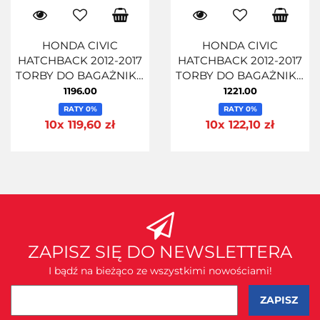
HONDA CIVIC
HONDA CIVIC
HATCHBACK 2012-2017
HATCHBACK 2012-2017
TORBY DO BAGAŻNIKA
TORBY DO BAGAŻNIKA
4 SZT
4 SZT
1196.00
1221.00
RATY 0%
RATY 0%
10x 119,60 zł
10x 122,10 zł
ZAPISZ SIĘ DO NEWSLETTERA
I bądź na bieżąco ze wszystkimi nowościami!