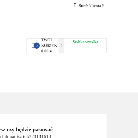
Strefa klienta
RBY KJUST
Zaloguj się
Zarejestruj się
Dodaj zgłoszenie
TWÓJ
Szybka wysyłka
KOSZYK
0
0,00 zł
ORTY WODNE
ENERGIA
WYNAJEM
esz czy będzie pasować
 lub napisz tel:723131613