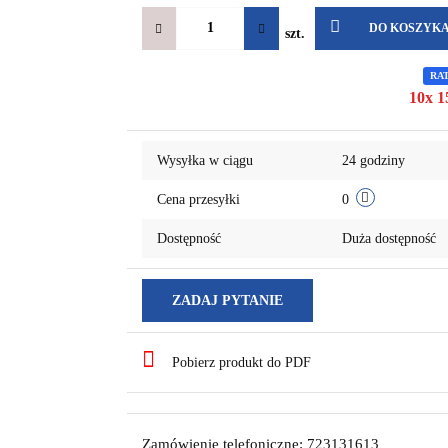
DO KOSZYK
szt.
RA
10x 1
Wysyłka w ciągu
24 godziny
Cena przesyłki
0
Dostępność
Duża dostępność
ZADAJ PYTANIE
Pobierz produkt do PDF
Zamówienie telefoniczne: 723131613