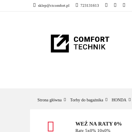
sklep@ctcomfort.pl
723131613
NAMIOTY DACH
PRODUCENCI
NAMIOTY DACHOWE
BAGAŻNIKI
CA
Strona główna
Torby do bagażnika
HONDA
WEŹ NA RATY 0%
Raty 5x0% 10x0%