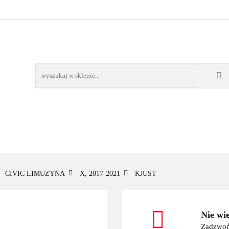
OWE
BAGAŻNIKI
CAMPING
E-BIKE
TO
SPORTY WODNE
ENERGIA
WYNAJEM
MPING
E-BIKE
TORBY KJUST
PRODUCENCI
SP
CIVIC LIMUZYNA
X, 2017-2021
KJUST
Nie wi
Zadzwoń