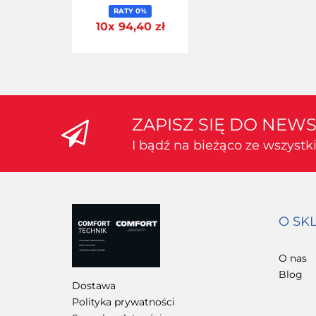
RATY 0%
10x 94,40 zł
ZAPISZ SIĘ DO NEW
I bądź na bieżąco ze wszyst
O SK
O nas
Blog
Dostawa
Polityka prywatności