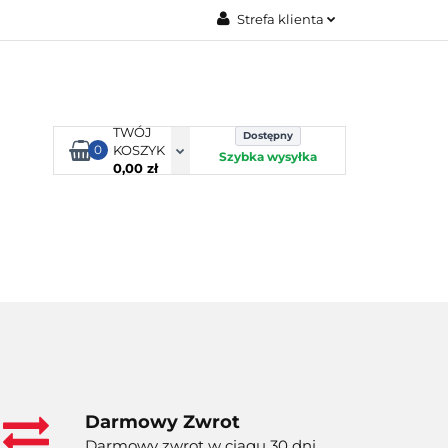
Strefa klienta
TORBY KJUST
Zaloguj się
Zarejestruj się
Dodaj zgłoszenie
TWÓJ
Dostępny
0
KOSZYK
Szybka wysyłka
0,00 zł
ORTY WODNE
ENERGIA
WYNAJEM
Darmowy Zwrot
Darmowy zwrot w ciągu 30 dni