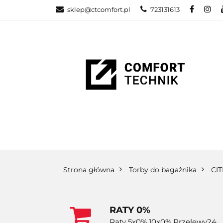
sklep@ctcomfort.pl
723131613
NAMIOTY DAC
PRODUCENCI
NAMIOTY DACHOWE
BAGAŻNIKI
CA
Strona główna
Torby do bagażnika
CI
RATY 0%
Raty 5x0% 10x0% Przelewy24