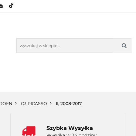
HOWE
BAGAŻNIKI
CAMPING
E-BIKE
SPORTY WODNE
ENERGIA
WYNAJEM
MPING
E-BIKE
TORBY KJUST
PRODUCENCI
SP
TROEN
C3 PICASSO
II, 2008-2017
Szybka Wysyłka
Wysyłka w 24 godziny