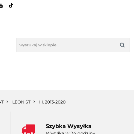
HOWE
BAGAŻNIKI
CAMPING
E-BIKE
SPORTY WODNE
ENERGIA
WYNAJEM
MPING
E-BIKE
TORBY KJUST
PRODUCENCI
SP
AT
LEON ST
III, 2013-2020
Szybka Wysyłka
Wysyłka w 24 godziny