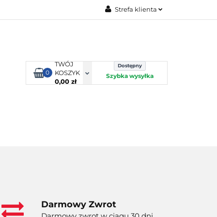
Strefa klienta
TORBY KJUST
Zaloguj się
Zarejestruj się
Dodaj zgłoszenie
TWÓJ
Dostępny
0
KOSZYK
Szybka wysyłka
0,00 zł
ORTY WODNE
ENERGIA
WYNAJEM
Darmowy Zwrot
Darmowy zwrot w ciągu 30 dni