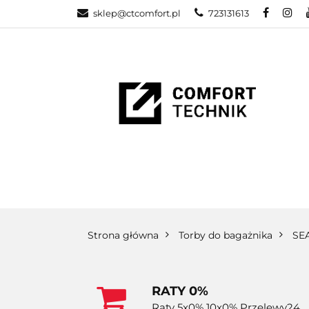
sklep@ctcomfort.pl
723131613
NAMIOTY DAC
PRODUCENCI
NAMIOTY DACHOWE
BAGAŻNIKI
CA
Strona główna
Torby do bagażnika
SE
RATY 0%
Raty 5x0% 10x0% Przelewy24