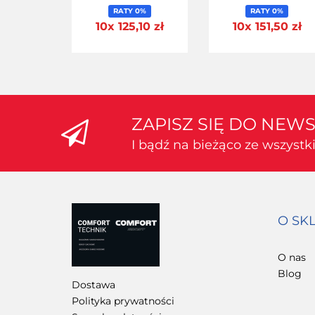
RATY 0%
RATY 0%
10x 125,10 zł
10x 151,50 zł
ZAPISZ SIĘ DO NEW
I bądź na bieżąco ze wszyst
O SK
O nas
Blog
Dostawa
Polityka prywatności