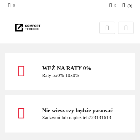
(
0
)
Zaloguj się
Zarejestruj się
Dodaj zgłoszenie
WEŹ NA RATY 0%
Raty 5x0% 10x0%
Nie wiesz czy będzie pasować
Zadzwoń lub napisz tel:723131613