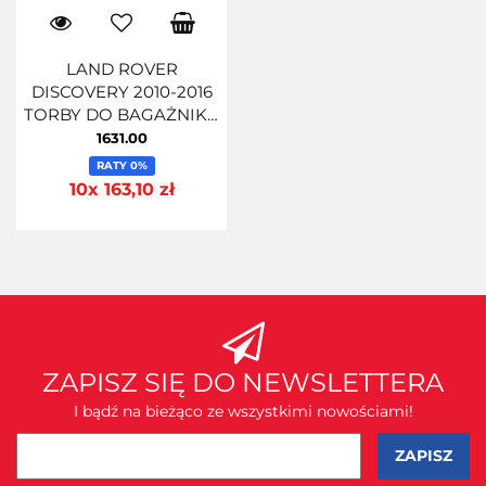
LAND ROVER
DISCOVERY 2010-2016
TORBY DO BAGAŻNIKA
5 SZT
1631.00
RATY 0%
10x 163,10 zł
ZAPISZ SIĘ DO NEWSLETTERA
I bądź na bieżąco ze wszystkimi nowościami!