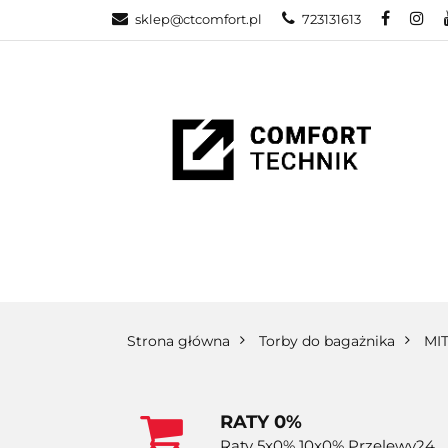
sklep@ctcomfort.pl
723131613
NAMIOTY DAC
PRODUCENCI
NAMIOTY DACHOWE
BAGAŻNIKI
CA
Strona główna
Torby do bagażnika
MI
RATY 0%
Raty 5x0% 10x0% Przelewy24