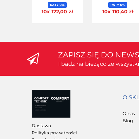
BAGAŻNIKA 4 SZT
BAGAŻNIKA 3 SZ
RATY 0%
RATY 0%
10x 122,00 zł
10x 110,40 zł
ZAPISZ SIĘ DO NEW
I bądź na bieżąco ze wszyst
O SK
O nas
Blog
Dostawa
Polityka prywatności