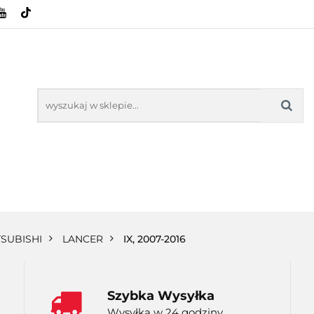
HOWE
BAGAŻNIKI
CAMPING
E-BIKE
SPORTY WODNE
ENERGIA
WYNAJEM
MPING
E-BIKE
TORBY KJUST
PRODUCENCI
SP
TSUBISHI
LANCER
IX, 2007-2016
Szybka Wysyłka
Wysyłka w 24 godziny