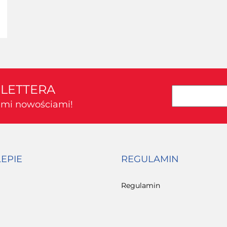
T
SLETTERA
kimi nowościami!
LEPIE
REGULAMIN
Regulamin