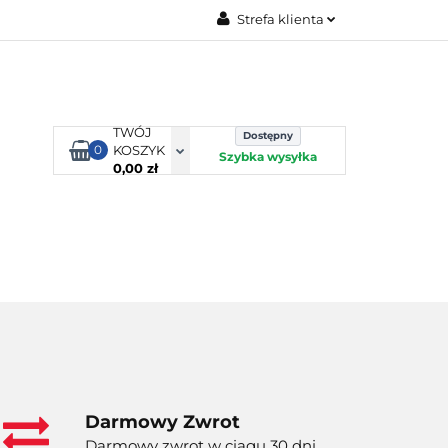
Strefa klienta
TORBY KJUST
Zaloguj się
Zarejestruj się
Dodaj zgłoszenie
TWÓJ
Dostępny
0
KOSZYK
Szybka wysyłka
0,00 zł
ORTY WODNE
ENERGIA
WYNAJEM
Darmowy Zwrot
Darmowy zwrot w ciągu 30 dni